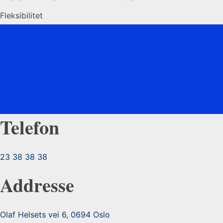
Fleksibilitet
Konkurransedyktige betingelser
Trivsel
Hos Vekst Revisjon får du én statsautorisert revisor med
lang erfaring som kan besvare ethvert spørsmål på
stående fot!
Telefon
23 38 38 38
Addresse
Olaf Helsets vei 6, 0694 Oslo