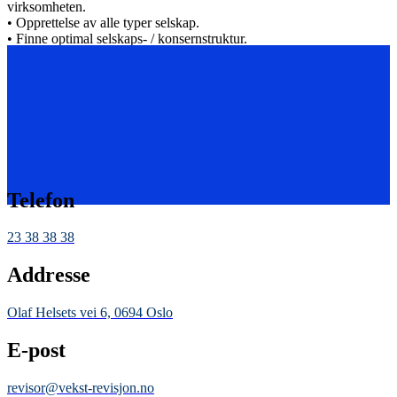
virksomheten.
• Opprettelse av alle typer selskap.
• Finne optimal selskaps- / konsernstruktur.
• Opprette holdingselskap.
• Skille deler av virksomheten ut i eget foretak (fisjon).
• Omdanne fra enkeltpersonforetak/ANS/DA til aksjeselskap.
Hos Vekst Revisjon får du én statsautorisert revisor med lang
erfaring som kan besvare ethvert spørsmål på stående fot!
Telefon
23 38 38 38
Addresse
Olaf Helsets vei 6, 0694 Oslo
E-post
revisor@vekst-revisjon.no