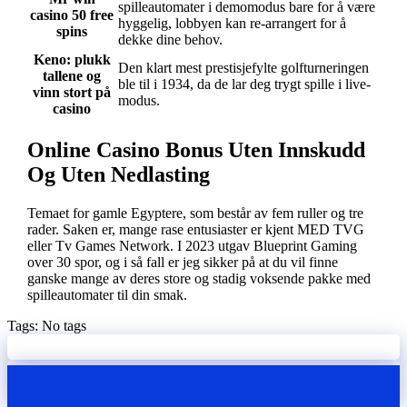
spilleautomater i demomodus bare for å være
casino 50 free
hyggelig, lobbyen kan re-arrangert for å
spins
dekke dine behov.
Keno: plukk
Den klart mest prestisjefylte golfturneringen
tallene og
ble til i 1934, da de lar deg trygt spille i live-
vinn stort på
modus.
casino
Online Casino Bonus Uten Innskudd
Og Uten Nedlasting
Temaet for gamle Egyptere, som består av fem ruller og tre
rader. Saken er, mange rase entusiaster er kjent MED TVG
eller Tv Games Network. I 2023 utgav Blueprint Gaming
over 30 spor, og i så fall er jeg sikker på at du vil finne
ganske mange av deres store og stadig voksende pakke med
spilleautomater til din smak.
Tags: No tags